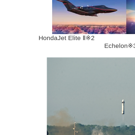
HondaJet Elite
Ⅱ※2 
Echelon※